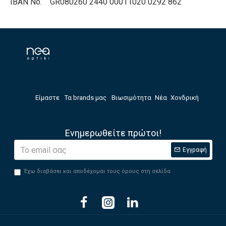
IBAN No. GR080260 2440 00011020 0292 862
Είμαστε
Τα brands μας
Βιωσιμότητα
Νέα
Χονδρική
Ενημερωθείτε πρώτοι!
Εγγραφή
Έχω διαβάσει και αποδέχομαι τους όρους στη σελίδα
Privacy Policy