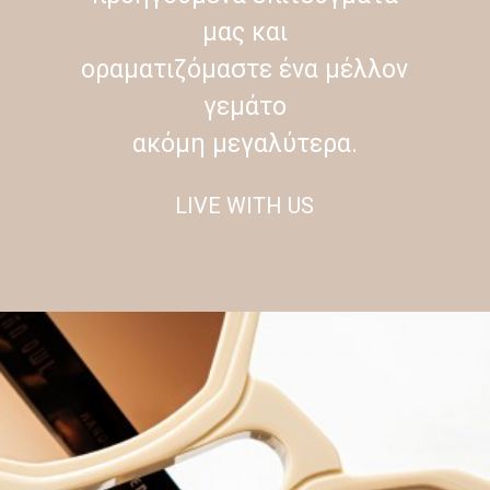
μας και
οραματιζόμαστε ένα μέλλον
γεμάτο
ακόμη μεγαλύτερα.
LIVE WITH US