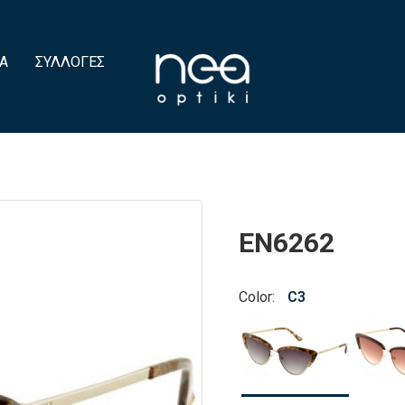
Α
ΣΥΛΛΟΓΈΣ
EN6262
Color:
C3