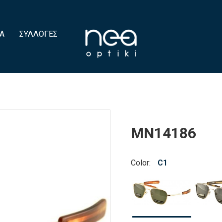
Α
ΣΥΛΛΟΓΈΣ
MN14186
Color:
C1