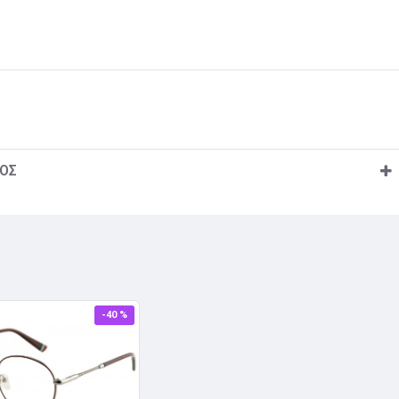
ΟΣ
-40 %