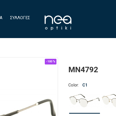
Α
ΣΥΛΛΟΓΈΣ
-100 %
MN4792
Color:
C1