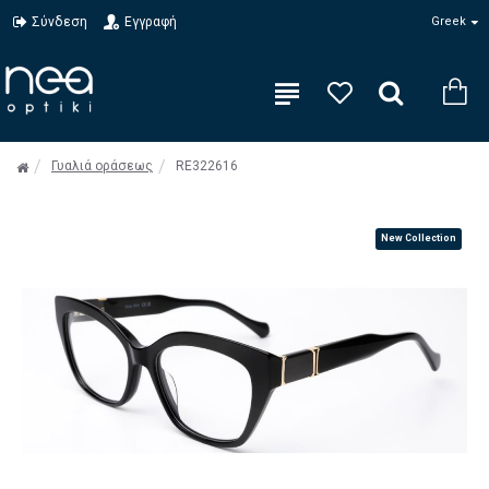
Σύνδεση
Εγγραφή
Greek
Γυαλιά οράσεως
RE322616
New Collection