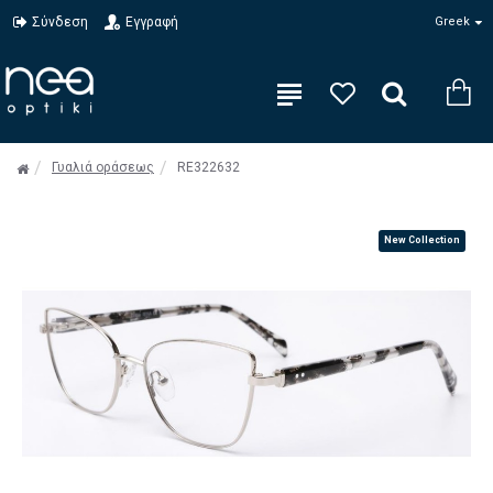
Σύνδεση
Εγγραφή
Greek
Γυαλιά οράσεως
RE322632
New Collection