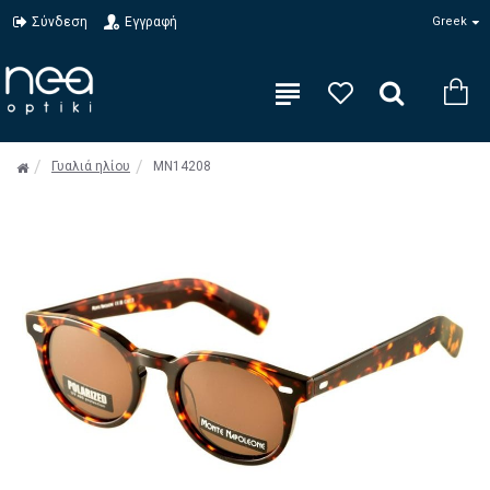
Σύνδεση
Εγγραφή
Greek
Γυαλιά ηλίου
MN14208