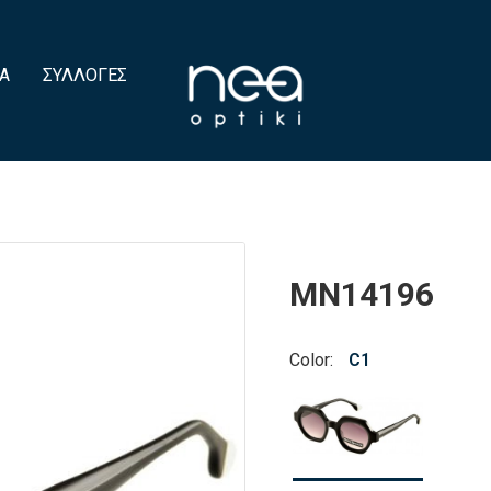
Α
ΣΥΛΛΟΓΈΣ
MN14196
Color:
C1