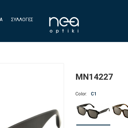
Α
ΣΥΛΛΟΓΈΣ
MN14227
Color:
C1