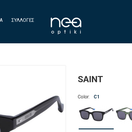
Α
ΣΥΛΛΟΓΈΣ
SAINT
Color:
C1