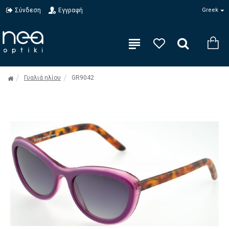
Σύνδεση
Εγγραφή
Greek
Γυαλιά ηλίου
GR9042