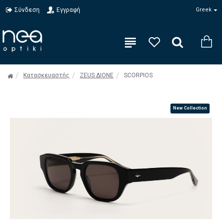
Σύνδεση
Εγγραφή
Greek
Κατασκευαστής
ZEUS ΔIONE
SCORPIOS
New Collection