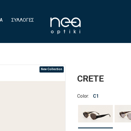
Α
ΣΥΛΛΟΓΈΣ
New Collection
CRETE
Color:
C1