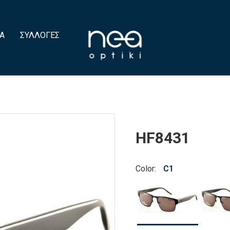
Α
ΣΥΛΛΟΓΈΣ
HF8431
Color:
C1