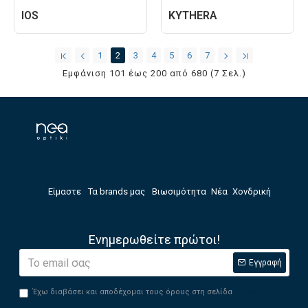
IOS
KYTHERA
1
2
3
4
5
6
7
Εμφάνιση 101 έως 200 από 680 (7 Σελ.)
Είμαστε
Τα brands μας
Βιωσιμότητα
Νέα
Χονδρική
Ενημερωθείτε πρώτοι!
Εγγραφή
Έχω διαβάσει και αποδέχομαι τους όρους στη σελίδα
Privacy Policy