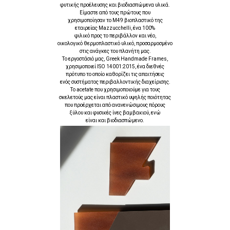
φυτικής προέλευσης και βιοδιασπώμενα υλικά.
Είμαστε από τους πρώτους που
χρησιμοποίησαν το M49 βιοπλαστικό της
εταιρείας Mazzucchelli, ένα 100%
φιλικό προς το περιβάλλον και νέο,
οικολογικό θερμοπλαστικό υλικό, προσαρμοσμένο
στις ανάγκες του πλανήτη μας.
Το εργοστάσιό μας, Greek Handmade Frames,
χρησιμοποιεί ISO 14001:2015, ένα διεθνές
πρότυπο το οποίο καθορίζει τις απαιτήσεις
ενός συστήματος περιβαλλοντικής διαχείρισης.
Τo acetate που χρησιμοποιούμε για τους
σκελετούς μας είναι πλαστικό υψηλής ποιότητας
που προέρχεται από ανανενώσιμους πόρους
ξύλου και φυσικές ίνες βαμβακιού, ενώ
είναι και βιοδιασπώμενο.