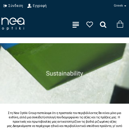
Σύνδεση
Εγγραφή
Greek
Στη Nea Optiki Group πιστεύουμε ότι η προστασία του περιβάλλοντος δεν είναι μόνο μια
ευθύνη, αλλά μια συνειδητή επιλογή που διαμορφώνει τις αξίες και τις πράξεις μας. Η
πρακτικές και πρωτοβουλίες μας αντικατοπτρίζουν τις βαθιά ριζωμένες αξίες
μας.Δεσμευόμαστε να παρέχουμε ηθικά και περιβαλλοντικά υπεύθυνα προϊόντα, γι' αυτό